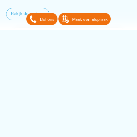
Bekijk de reviews
Bel ons
Maak een afspraak
Klantwaardering
9+
Hoogst en meest gewaardeerde IT-
dienstverlener
Blijf op de hoogte
Volg ons op
YouTube
of
Facebook
om op de hoogte te blijven van
de laatste ontwikkelingen, acties en speciale aanbiedingen van