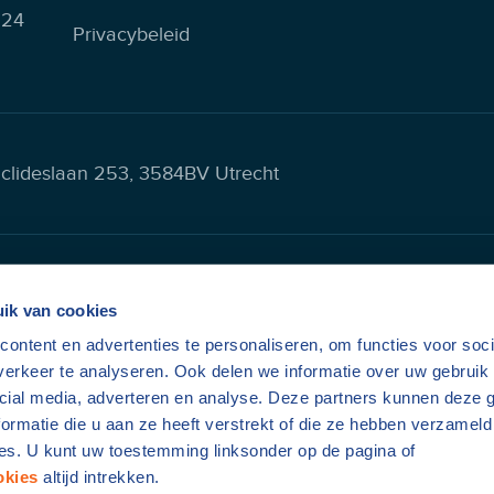
224
Privacybeleid
uclideslaan 253, 3584BV Utrecht
Hulp nodig bij je digitale apparaten?
ik van cookies
ontent en advertenties te personaliseren, om functies voor soci
Vraag een afspraak aan
erkeer te analyseren. Ook delen we informatie over uw gebruik 
cial media, adverteren en analyse. Deze partners kunnen deze
ormatie die u aan ze heeft verstrekt of die ze hebben verzameld
Maak een afspraak
es. U kunt uw toestemming linksonder op de pagina of
okies
altijd intrekken.