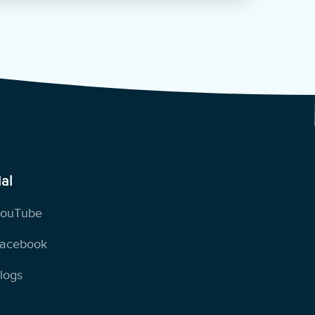
ial
ouTube
acebook
logs