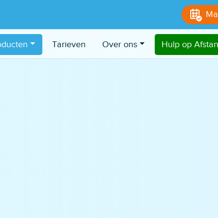
Ma
oducten
Tarieven
Over ons
Hulp op Afsta