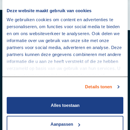
Deze website maakt gebruik van cookies
We gebruiken cookies om content en advertenties te
personaliseren, om functies voor social media te bieden
en om ons websiteverkeer te analyseren. Ook delen we
informatie over uw gebruik van onze site met onze
Contact
partners voor social media, adverteren en analyse. Deze
partners kunnen deze gegevens combineren met andere
informatie die u aan ze heeft verstrekt of die ze hebben
088 2200 200
verzameld op basis van uw gebruik van hun services. U
kunt uw toestemming linksonder op de pagina of
info@studentaanhuis.nl
via
studentaanhuis.nl/cookies
altijd intrekken.
Details tonen
KvK Nr: 33245066
Alles toestaan
Rekening Nr: NL72ABNA0584490224
Aanpassen