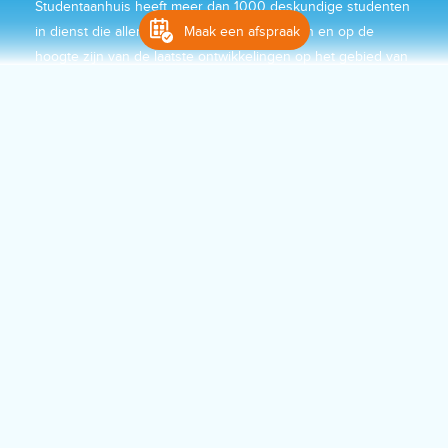
Studentaanhuis heeft meer dan 1000 deskundige studenten
in dienst die allemaal een IT-opleiding volgen en op de
Maak een afspraak
hoogte zijn van de laatste ontwikkelingen op het gebied van
computers
. Wat je probleem of vraag ook is, onze studenten
fixen het wel!
Maak een afspraak
of
088 2200 200
Onze andere diensten
Klik op een blok voor meer informatie