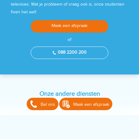
televisies
. Wat je probleem of vraag ook is, onze studenten
fixen het wel!
Maak een afspraak
of
088 2200 200
Onze andere diensten
Bel ons
Maak een afspraak
Klik op een blok voor meer informatie
Computer hulp nodig?