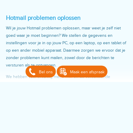
Hotmail problemen oplossen
Wil je jouw Hotmail problemen oplossen, maar weet je zelf niet
goed waar je moet beginnen? We stellen de gegevens en
instellingen voor je in op jouw PC, op een laptop, op een tablet of
op een ander mobiel apparaat. Daarmee zorgen we ervoor dat je
zonder problemen kunt mailen, zowel door de berichten te
versturen als te ontvangen.
Bel ons
Maak een afspraak
We hebben veel ervaring met
e-mail
en de verschillende
problemen die je kunt ervaren. Lukt het met Hotmail niet om
berichten te versturen of te ontvangen of wil je een account
toevoegen? We maken de combinatie met Outlook, net als met de
andere programma’s waar je gebruik van kunt maken. Op die
manier kun jij mails versturen en ontvangen, uiteraard op de
verschillende apparaten die je daarvoor in je bezit hebt. Hotmail
werkt ook op een tablet of een smartphone, waardoor dat voor