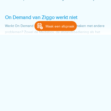
On Demand van Ziggo werkt niet
Werkt On Demand van Ziggo niet of heb je te maken met andere
Maak een afspraak
problemen? Zowel de Mediabox, de afstandsbediening als het
internet en bijvoorbeeld Interactieve TV of Replay TV kunnen
voor problemen zorgen. Bovendien werkt de Ziggo Go-app niet
altijd op de manier zoals dat hoort. Je bent niet de enige die
daarmee te maken heeft, waardoor we je daar goed mee kunnen
helpen. Soms lukt dat telefonisch, maar in andere gevallen komen
we graag bij je langs om het op te lossen. Op die manier
garanderen we een goede werking van Ziggo TV, zonder dat jij
daar zelf omkijken naar hebt.
Hulp nodig bij TV
en benieuwd hoe je dat het best kunt
aanpakken? We leggen het je uit, lossen het op en gaan niet weg
voordat het allemaal werkt zoals je dat gewend bent. Onze meer
dan 1.000 ervaren IT-studenten weten hoe het werkt en wat er